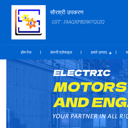
सौरश्री उपकरण
GST : 19AQXPB2967Q1ZQ
होम पेज
कंपनी प्रोफाइल
हमारे उत्पाद
स