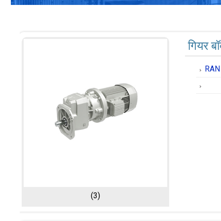
गियर बॉ
RAN स
(3)