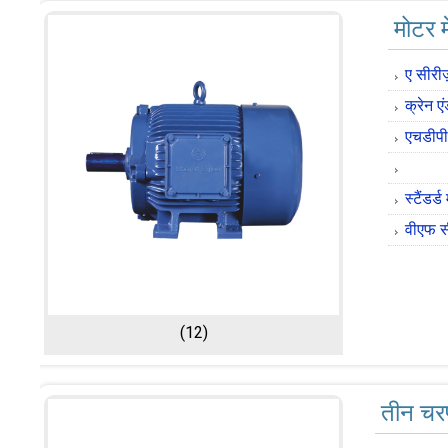
मोटर म
ए सीरी
क्रेन एं
एचडीपी 
स्टैंडर्
वीएफ सी
(12)
तीन चर