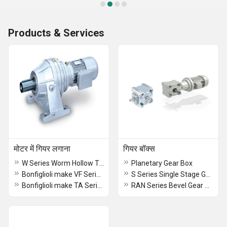
Products & Services
मोटर में गियर लगाना
गियर बॉक्स
W Series Worm Hollow Type Gear Motor
Planetary Gear Box
Bonfiglioli make VF Series Worm Hollow Type Gear Motor
S Series Single Stage Gear Box
Bonfiglioli make TA Series Specific Shaft Mounted Gear Motors And Units
RAN Series Bevel Gear Box